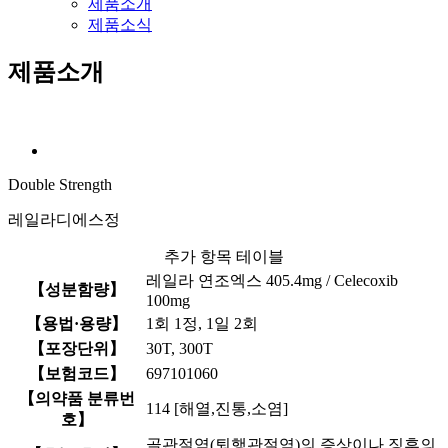
제품소개
제품소식
제품소개
Double Strength
레일라디에스정
추가 항목 테이블
레일라 연조엑스 405.4mg / Celecoxib
【성분함량】
100mg
【용법·용량】
1회 1정, 1일 2회
【포장단위】
30T, 300T
【보험코드】
697101060
【의약품 분류번
114 [해열,진통,소염]
호】
골관절염(퇴행관절염)의 증상이나 징후의