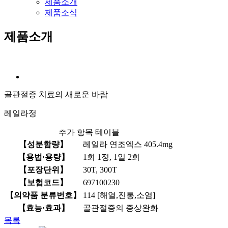
제품소개
제품소식
제품소개
골관절증 치료의 새로운 바람
레일라정
추가 항목 테이블
【성분함량】
레일라 연조엑스 405.4mg
【용법·용량】
1회 1정, 1일 2회
【포장단위】
30T, 300T
【보험코드】
697100230
【의약품 분류번호】
114 [해열,진통,소염]
【효능·효과】
골관절증의 증상완화
목록