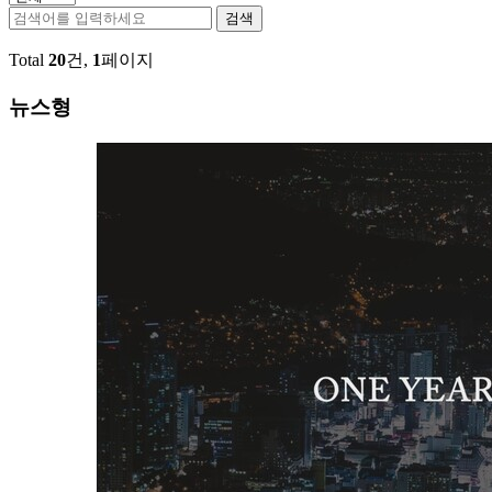
검색
Total
20
건,
1
페이지
뉴스형