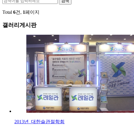
검색
Total
6
건,
1
페이지
갤러리게시판
2013년_대한슬관절학회