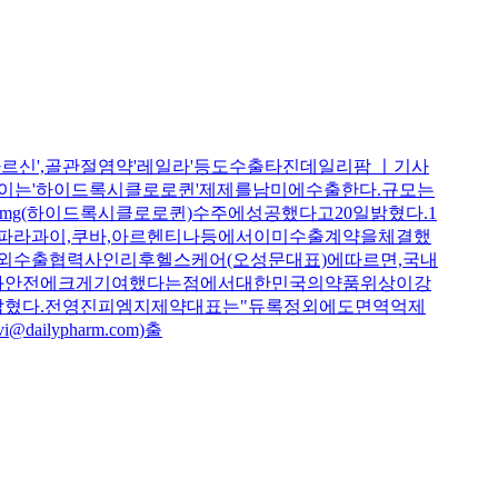
르신',골관절염약'레일라'등도수출타진데일리팜 ㅣ기사
치료에쓰이는'하이드록시클로로퀸'제제를남미에수출한다.규모는
g(하이드록시클로로퀸)수주에성공했다고20일밝혔다.1
파라과이,쿠바,아르헨티나등에서이미수출계약을체결했
외수출협력사인리후헬스케어(오성문대표)에따르면,국내
과안전에크게기여했다는점에서대한민국의약품위상이강
혔다.전영진피엠지제약대표는"듀록정외에도면역억제
lypharm.com)출