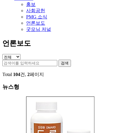
홍보
사회공헌
PMG 소식
언론보도
굿모닝 저널
언론보도
검색
Total
104
건,
2
페이지
뉴스형