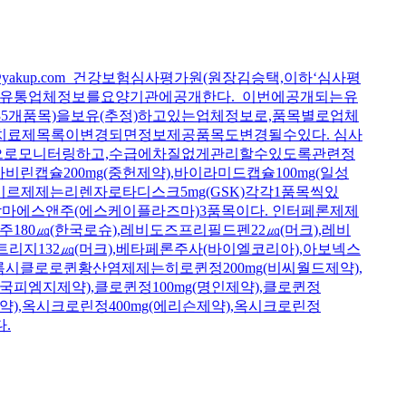
kup.com 건강보험심사평가원(원장김승택,이하‘심사평
하는유통업체정보를요양기관에공개한다. 이번에공개되는유
개품목)을보유(추정)하고있는업체정보로,품목별로업체
나치료제목록이변경되면정보제공품목도변경될수있다. 심사
으로모니터링하고,수급에차질없게관리할수있도록관련정
슐200mg(중헌제약),바이라미드캡슐100mg(일성
미비르제제는리렌자로타디스크5mg(GSK)각각1품목씩있
감마에스앤주(에스케이플라즈마)3품목이다. 인터페론제제
주180㎍(한국로슈),레비도즈프리필드펜22㎍(머크),레비
트리지132㎍(머크),베타페론주사(바이엘코리아),아보넥스
록시클로로퀸황산염제제는히로퀸정200mg(비씨월드제약),
(한국피엠지제약),클로퀸정100mg(명인제약),클로퀸정
슨제약),옥시크로린정400mg(에리슨제약),옥시크로린정
​​