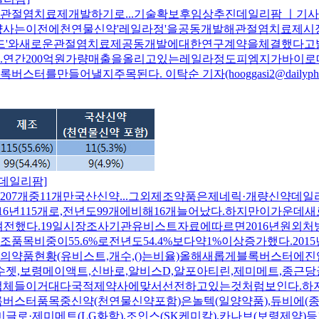
치료제개발하기로...기술확보후임상추진데일리팜 ㅣ기사입력:201
사는이전에천연물신약'레일라정'을공동개발해관절염치료제시
메드'와새로운관절염치료제공동개발에대한연구계약을체결했다
연간200억원가량매출을올리고있는레일라정도피엠지가바이로메
주목된다. 이탁순 기자(hooggasi2@dailypharm.com) 출처: 
[데일리팜]
207개중11개만국산신약...그외제조약품은제네릭·개량신약데일리팜 
016년115개로,전년도99개에비해16개늘어났다.하지만이가운
했다.19일시장조사기관유비스트자료에따르면2016년원외처방
조품목비중이55.6%로전년도54.4%보다약1%이상증가했다.20
액의약품현황(유비스트,개수,()는비율)올해새롭게블록버스터에
로수젯,보령메이액트,신바로,알비스D,알포아티린,제미메트,종근당
조업체들이거대다국적제약사에맞서선전하고있는것처럼보인다.
스터품목중신약(천연물신약포함)은놀텍(일양약품),듀비에(종근
제미글로·제미메트(LG화학),조인스(SK케미칼),카나브(보령제약