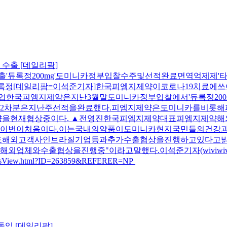
 수출 [데일리팜]
'듀록정200mg'도미니카정부입찰수주및선적완료면역억제제'타
국피엠지제약듀록정[데일리팜=이석준기자]한국피엠지제약이코로나19
업한국피엠지제약은지난3월말도미니카정부입찰에서'듀록정200m
2차분은지난주선적을완료했다.피엠지제약은도미니카를비롯해
을현재협상중이다. ▲전영진한국피엠지제약대표피엠지제약해
이번이처음이다.이는국내의약품이도미니카현지국민들의건강
도해외고객사인브라질기업등과추가수출협상을진행하고있다고밝
업체와수출협상을진행중"이라고말했다.이석준기자(wiviwivi@dai
NewsView.html?ID=263859&REFERER=NP
돌입 [데일리팜]