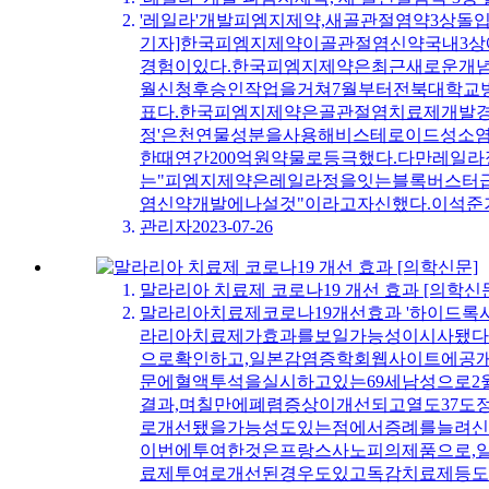
'레일라'개발피엠지제약,새골관절염약3상돌입4월I
기자]한국피엠지제약이골관절염신약국내3상에
경험이있다.한국피엠지제약은최근새로운개념의
월신청후승인작업을거쳐7월부터전북대학교병
표다.한국피엠지제약은골관절염치료제개발경험
정'은천연물성분을사용해비스테로이드성소염
한때연간200억원약물로등극했다.다만레
는"피엠지제약은레일라정을잇는블록버스터
염신약개발에나설것"이라고자신했다.이석준기자(wiviwivi@da
관리자
2023-07-26
말라리아 치료제 코로나19 개선 효과 [의학신
말라리아치료제코로나19개선효과 '하이드록시클
라리아치료제가효과를보일가능성이시사됐다
으로확인하고,일본감염증학회웹사이트에공개했다고
문에혈액투석을실시하고있는69세남성으로2
결과,며칠만에폐렴증상이개선되고열도37도
로개선됐을가능성도있는점에서증례를늘려신
이번에투여한것은프랑스사노피의제품으로,
료제투여로개선된경우도있고독감치료제등도효과가기대되고있다. 정우