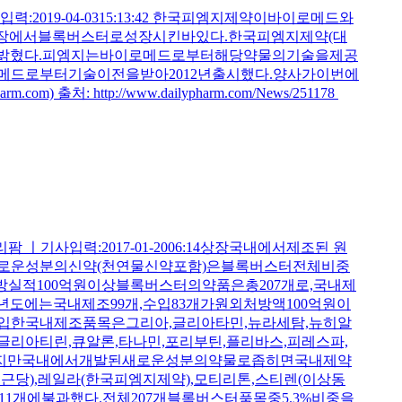
9-04-0315:13:42 한국피엠지제약이바이로메드와
장에서블록버스터로성장시킨바있다.한국피엠지제약(대
고밝혔다.피엠지는바이로메드로부터해당약물의기술을제공
드로부터기술이전을받아2012년출시했다.양사가이번에
http://www.dailypharm.com/News/251178
ㅣ기사입력:2017-01-2006:14상장국내에서제조된 원
데새로운성분의신약(천연물신약포함)은블록버스터전체비중
실적100억원이상블록버스터의약품은총207개로,국내제
15년도에는국내제조99개,수입83개가원외처방액100억원이
진입한국내제조품목은그리아,글리아타민,뉴라세탐,뉴히알
글리아티린,큐알론,타나민,포리부틴,플리바스,피레스파,
하지만국내에서개발된새로운성분의약물로좁히면국내제약
당),레일라(한국피엠지제약),모티리톤,스티렌(이상동
)등11개에불과했다.전체207개블록버스터품목중5.3%비중을