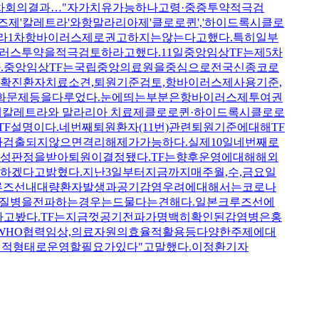
5차회의결과…"자가치유가능하나고령·중증투약적극검
에이즈제'칼레트라'와항말라리아제'클로로퀸','하이드록시클로
라1차항바이러스제로권고하지는않는다고했다.특히일부
스투약을적극검토하라고했다.11일중앙임상TF는제5차
.중앙임상TF는국립중앙의료원을중심으로전국신종코로
확진환자치료소견,퇴원기준검토,항바이러스제사용기준,
화문제등을다루었다.눈에띄는부분은항바이러스제투여권
칼레트라와 말라리아 치료제클로로퀸·하이드록시클로로
설명이다.네번째퇴원환자(11번)관련퇴원기준에대해TF
검출되지않으면격리해제가가능하다.실제10일네번째로
성판정을받아퇴원이결정됐다.TF는향후운영에대해해외
겠다고밝혔다.지난3일부터지금까지매주월,수,금요일
루즈선내대량환자발생과공기감염우려에대해서는코로나
지질병을전파하는경우는드물다는견해다.일본크루즈선에
고봤다.TF는지금껏공기전파가명백히확인된감염병은홍
,WHO협력임상,의료자원의효율적활용등다양한주제에대
적형태로운영할필요가있다"고말했다.이정환기자