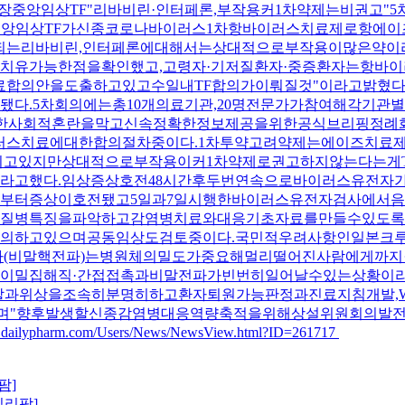
장중앙임상TF"리바비린·인터페론,부작용커1차약제는비권고"
0:18:24중앙임상TF가신종코로나바이러스1차항바이러스치료제로항
급되는리바비린,인터페론에대해서는상대적으로부작용이많은약이
유가능한점을확인했고,고령자·기저질환자·중증환자는항바이러
료합의안을도출하고있고수일내TF합의가이뤄질것"이라고밝혔다
다.5차회의에는총10개의료기관,20명전문가가참여해각기관별
요한사회적혼란을막고신속정확한정보제공을위한공식브리핑정례
러스치료에대한합의절차중이다.1차투약고려약제는에이즈치료제
고있지만상대적으로부작용이커1차약제로권고하지않는다는게TF
라고했다.임상증상호전48시간후두번연속으로바이러스유전자가
일부터증상이호전됐고5일과7일시행한바이러스유전자검사에서음
질병특징을파악하고감염병치료와대응기초자료를만들수있도록하
의하고있으며공동임상도검토중이다.국민적우려사항인일본크
파(비말핵전파)는병원체의밀도가중요해멀리떨어진사람에게까
이밀집해직·간접접촉과비말전파가빈번히일어날수있는상황이라
TF역할과위상을조속히분명히하고환자퇴원가능판정과진료지침개발
"며"향후발생할신종감염병대응역량축적을위해상설위원회의발전
.dailypharm.com/Users/News/NewsView.html?ID=261717
일리팜]