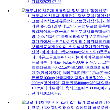
관리자
2023-07-26
코로나19 치료제 유통업체 정보 공개 [약업신
코로나19치료제유통업체정보공개심사평가원,3
가원’)은3월1일부터'요양기관업무포털'을
통업체정보는최근보건복지부고시를통해급여기
명,주소,전화번호를엑셀파일로다운로드받을
평가원에서는코로나치료제의수급관리를위해
보를제공할계획이다. 현재심사평가원이집계(추
신약),바이라미드캡슐200mg(일성신약)3품
다. 이뮤노글로불린G제제는아이비글로불린에스
는로페론-에이프리필드주300만단위/0.5mL
프프리필드주사22㎍(머크),레비도즈프리필드펜
펜주(한국에자이),플레그리디펜주125㎍(한
듀록정100mg(한국피엠지제약),듀록정200mg
200mg(명인제약),클로퀸정400mg(명인제약
150mg(에리슨제약),옥시크로린정300mg(에리
관리자
2023-07-26
코로나 1차 항바이러스제 칼레트라·클로로퀸 