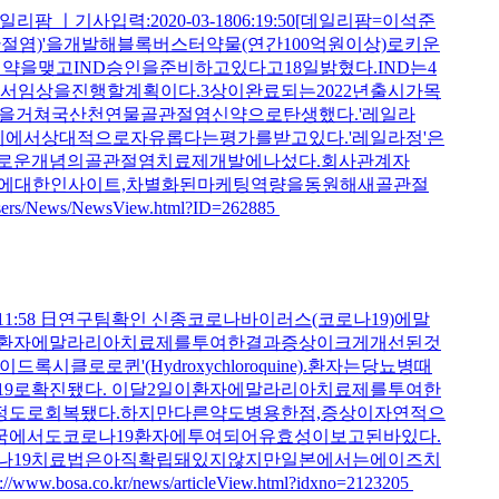
ㅣ기사입력:2020-03-1806:19:50[데일리팜=이석준
염)'을개발해블록버스터약물(연간100억원이상)로키운
을맺고IND승인을준비하고있다고18일밝혔다.IND는4
임상을진행할계획이다.3상이완료되는2022년출시가목
3년을거쳐국산천연물골관절염신약으로탄생했다.'레일라
제에서상대적으로자유롭다는평가를받고있다.'레일라정'은
로운개념의골관절염치료제개발에나섰다.회사관계자
장에대한인사이트,차별화된마케팅역량을동원해새골관절
News/NewsView.html?ID=262885
1:58 日연구팀확인 신종코로나바이러스(코로나19)에말
킨환자에말라리아치료제를투여한결과증상이크게개선된것
퀸'(Hydroxychloroquine).환자는당뇨병때
9로확진됐다. 이달2일이환자에말라리아치료제를투여한
정도로회복됐다.하지만다른약도병용한점,증상이자연적으
에서도코로나19환자에투여되어유효성이보고된바있다.
나19치료법은아직확립돼있지않지만일본에서는에이즈치
kr/news/articleView.html?idxno=2123205​