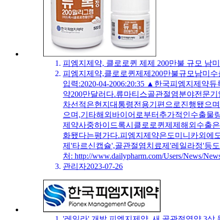
피엠지제약, 클로로퀸 제제 200만불 규모 남미
피엠지제약,클로로퀸제제200만불규모남미수출
입력:2020-04-2006:20:35 ▲한
약200만달러다.류마티스골관절염분야전문기
차선적은현지대통령전용기편으로진행됐으며
으며,기타해외바이어로부터추가적인수출물량
제약사중하이드록시클로로퀸제제해외수출은
화됐다는평가다.피엠지제약은도미니카외에
제'타르신캡슐',골관절염치료제'레일라정'등도해외
처: http://www.dailypharm.com/Users/News/
관리자
2023-07-26
'레일라' 개발 피엠지제약, 새 골관절염약 3상 