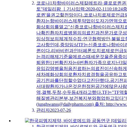
코로나1차항바이러스제칼레트라·클로로퀸권
토"데일리팜 ㅣ기사입력:2020-02-111
로퀸'을권고할전망이다.코로나치료제로언
환자는항바이러스제투약없이도자가면역으로치
화상회의를열고"신종코로나항바이러스제치
나확진환자치료병원의의료진과전문가로구성됐
임상정보의체계적수집·연구협력방안,불필
고사항인데,중앙임상TF는신종코로나항바이
퀸이다.리바비린과인터페론도치료제로언급되
는격리해제기준을메르스때세운것을준용중이
퇴원한11번확진자는6번환자가족으로지난3
유입감염병을처음진료하는의료진이신속하게
세차례화상회의로환자치료경험을공유하고토
공기전파를단정할수없다고진단했다.공기전
서대량환자가나온것은한정된공간에많은사람
역,결핵,두창,수두등4개라고했다.TF는"
해질병관리본부,보건복지부와협업하고있다
(junghwanss@dailypharm.com) 출처: http://www
관리자
2023-07-26
한국피엠지제약, 바이로메드와 공동연구 [데