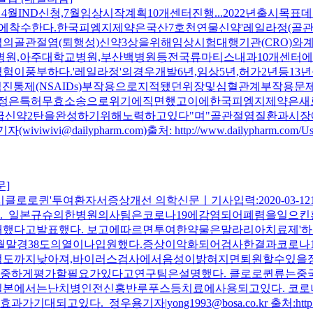
ND신청,7월임상시작계획10개센터진행...2022년출시목표데일리팜 
착수한다.한국피엠지제약은국산7호천연물신약'레일라정(골관절
골관절염(퇴행성)신약3상을위해임상시험대행기관(CRO)와계약
원,아주대학교병원,부산백병원등전국류마티스내과10개센터에서
이풍부하다.'레일라정'의경우개발6년,임상5년,허가2년등1
진통제(NSAIDs)부작용으로지적됐던위장및심혈관계부작용문
일라정은특허무효소송으로위기에직면했고이에한국피엠지제약은새
급신약2탄을완성하기위해노력하고있다"며"골관절염질환과시
ilypharm.com)출처: http://www.dailypharm.com/Users/
문]
로로퀸'투여환자서증상개선 의학신문ㅣ기사입력:2020-03-121
. 일본규슈의한병원의사팀은코로나19에감염되어폐렴을일으
발표했다. 보고에따르면투여한약물은말라리아치료제'하이드록시클로로
월말경38도의열이나입원했다.증상이악화되어검사한결과코로나1
정도까지낮아져,바이러스검사에서음성이밝혀지면퇴원할수있을
중하게평가할필요가있다고연구팀은설명했다. 클로로퀸류는중국
일본에서는난치병인전신홍반루푸스등치료에사용되고있다. 코로
용기자|yong1993@bosa.co.kr 출처:http://www.bosa.co.