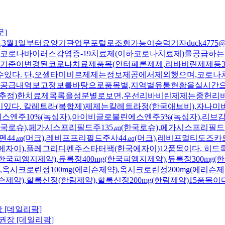
문]
월1일부터요양기관업무포털로조회가능이승덕기자duck4775@ya
통해코로나바이러스감염증-19치료제(이하코로나치료제)를공급
준이변경된코로나치료제품목(인터페론제제,리바비린제제등35
수있다. 단,오셀타미비르제제는정보제공에서제외했으며,코로
공급내역보고정보를바탕으로품목별,지역별유통현황을실시간
정)한치료제목록을성분별로보면,우선리바비린제제는중헌리바비린캡
목이있다. 칼레트라(복합제)제제는칼레트라정(한국애브비),자나
엔주10%(녹십자),아이비글로불린에스엔주5%(녹십자),리브
(한국로슈),페가시스프리필드주135㎍(한국로슈),페가시스프리필드
44㎍(머크),레비프프리필드주사44㎍(머크),레비프멀티도즈카
국에자이),플레그리디펜주스타터팩(한국에자이)12품목이다. 히드
(한국피엠지제약),듀록정400mg(한국피엠지제약),듀록정300mg
주),옥시크로린정100mg(에리슨제약),옥시크로린정200mg(에리
슨제약),할록신정(한림제약),할록신정200mg(한림제약)15품목이다.
권장 [데일리팜]