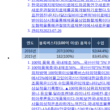
한국피엠지제약바이로메드와공동연구새로운관절염
새로운관절염치료제를공동개발하기로했다.양
표전영진)은지난달21일바이오벤처'바이로
받아임상시험을통해제품을상업화할계획이다.
도협력을통해관절염치료제분야에서새로운블록버스터를만들어낼지
관리자
2023-07-26
100억 품목 중 국내제조 56%…국산신약 '5%' 
100억품목중국내제조56%…국산신약'5%'전체
외처방액 100억원이상블록버스터의약품이2
에서5%에머물고있어국산신약에대한갈증은여전
조품목은115개,수입품목은92개로나타났다.제
상실적을기록했다. ▲100억원이상원외처방
유니,듀오웰,딜라트렌SR,라미나지,라베칸,
히아루론등21개품목이다.어찌보면국내제
사들의성적은초라하게느껴진다.국내제조블록버
아ST),시네츄라(안국약품),신바로(녹십자),