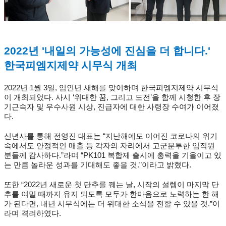
2022
년
'
내일의 가능성에 진심을 더 합니다
.'
한국피엠지제약 시무식 개최
2022
년
1
월
3
일
,
임인년 새해를 맞이하며 한국피엠지제약 시무식
이 개최되었다
.
사시
‘
위대한 꿈
,
그리고 도전
’
을 함께 시청한 후 장
기근속자 및 우수사원 시상
,
진급자에 대한 사령장 수여가 이어졌
다
.
신년사를 통해 전영진 대표는
“
지난해에도 이어진 코로나의 위기
속에서도 안정적인 매출 등 각자의 자리에서 고군분투한 임직원
분들께 감사하다
.”
라며
“PK101
복합제 출시에 총력을 기울이고 있
는 만큼 놀라운 성과를 기대해도 좋을 것
.”
이라고 밝혔다
.
또한
“2022
년 새로운 첫 단추를 꿰는 날
,
시작의 설렘이 마지막 단
추를 여밀 때까지 유지 되도록 모두가 한마음으로 노력하는 한 해
가 된다면
,
내년 시무식에는 더 위대한 소식을 전할 수 있을 것
.”
이
라며 격려하였다
.